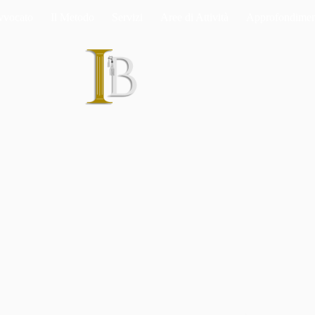
vvocato
Il Metodo
Servizi
Aree di Attività
Approfondimen
Home
Lo Studio
L’