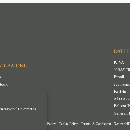
DATI 
P.IVA
VIGAZIONE
01622170
e
Email
tudio
avv.irene
izi
Iscrizion
di Attività
Albo Avvo
ofondimenti
Polizza P
 necessario il tuo consenso.
tti
Generali 
 Tutti i diritti riservati ·
Privacy Policy
·
Cookie Policy
·
Termini & Condizioni
·
Natura dell