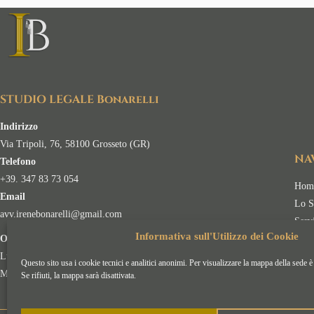
STUDIO LEGALE Bonarelli
Indirizzo
Via Tripoli, 76, 58100 Grosseto (GR)
NA
Telefono
+39. 347 83 73 054
Hom
Email
Lo S
avv.irenebonarelli@gmail.com
Serv
Informativa sull'Utilizzo dei Cookie
Orari
Aree 
Lunedì - Venerdì: 09:30 - 18:30
Appr
Questo sito usa i cookie tecnici e analitici anonimi. Per visualizzare la mappa della sede è
Martedì: 09:30 - 13:30
Conta
Se rifiuti, la mappa sarà disattivata.
Copyright © 2026 · Studio Legale Avv. Irene Bonarelli ·