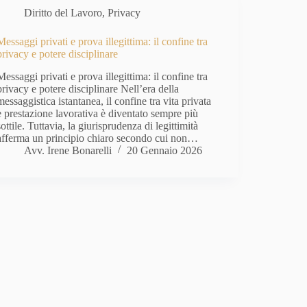
Diritto del Lavoro
,
Privacy
Messaggi privati e prova illegittima: il confine tra
privacy e potere disciplinare
Messaggi privati e prova illegittima: il confine tra
privacy e potere disciplinare Nell’era della
messaggistica istantanea, il confine tra vita privata
e prestazione lavorativa è diventato sempre più
sottile. Tuttavia, la giurisprudenza di legittimità
afferma un principio chiaro secondo cui non…
Avv. Irene Bonarelli
20 Gennaio 2026