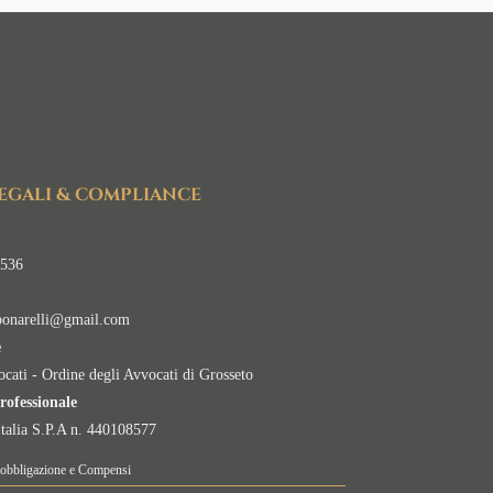
LEGALI & COMPLIANCE
536
bonarelli@gmail.com
e
cati - Ordine degli Avvocati di Grosseto
rofessionale
Italia S.P.A n. 440108577
’obbligazione e Compensi