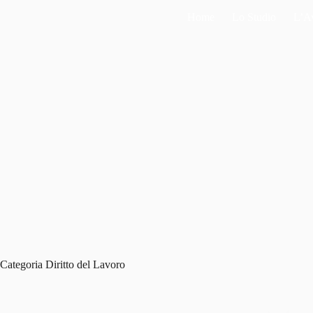
Salta
Home
Lo Studio
L’A
al
contenuto
Categoria
Diritto del Lavoro