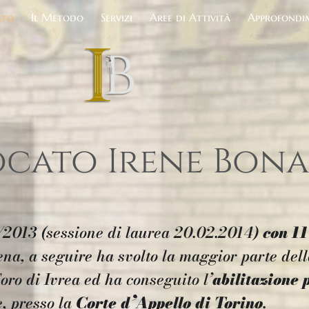
ato
Il Metodo
Servizi
Aree di Attività
Approfondi
Home
Lo Studio
cato Irene Bona
2013 (sessione di laurea 20.02.2014)
con 11
ena
, a seguire ha svolto la maggior parte del
oro di Ivrea ed ha conseguito l’
abilitazione 
e, presso la
Corte d’Appello di Torino
.