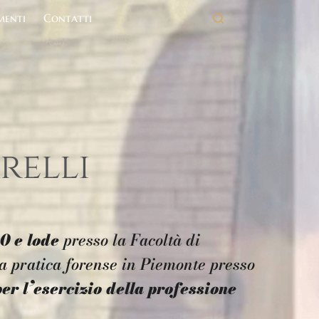
menti
Contatti
L’Avvocato
Il Metodo
Servizi
Di più
relli
0 e lode
presso la
Facoltà di
la pratica forense in Piemonte presso
per l’esercizio della professione