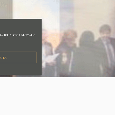
pa della sede è necessario
iuta