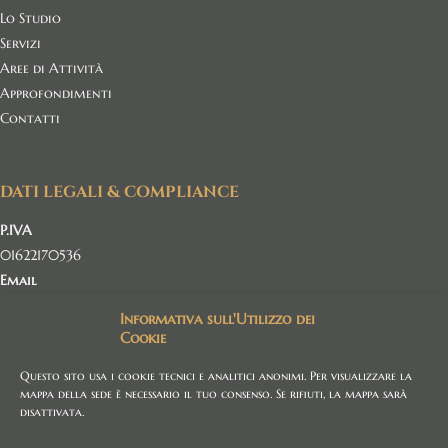
Lo Studio
Servizi
Aree di Attività
Approfondimenti
Contatti
DATI LEGALI & COMPLIANCE
P.IVA
01622170536
Email
avv.irenebonarelli@gmail.com
Informativa sull'Utilizzo dei
Iscrizione
Cookie
Albo Avvocati - Ordine degli Avvocati di Grosseto
Questo sito usa i cookie tecnici e analitici anonimi. Per visualizzare la
Polizza Professionale
mappa della sede è necessario il tuo consenso. Se rifiuti, la mappa sarà
Generali Italia S.P.A n. 440108577
disattivata.
Copyright © 2026 · Studio Legale Avv. Irene Bonarelli · Tutti i